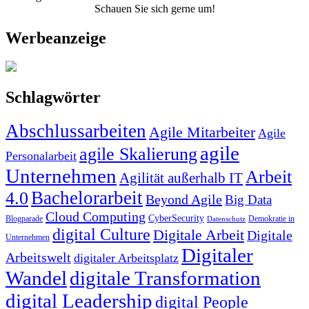
Schauen Sie sich gerne um!
Werbeanzeige
Schlagwörter
Abschlussarbeiten
Agile Mitarbeiter
Agile
agile
agile Skalierung
Personalarbeit
Unternehmen
Arbeit
Agilität außerhalb IT
Bachelorarbeit
4.0
Beyond Agile
Big Data
Cloud Computing
CyberSecurity
Blogparade
Demokratie in
Datenschutz
digital Culture
Digitale Arbeit
Digitale
Unternehmen
Digitaler
Arbeitswelt
digitaler Arbeitsplatz
Wandel
digitale Transformation
digital Leadership
digital People