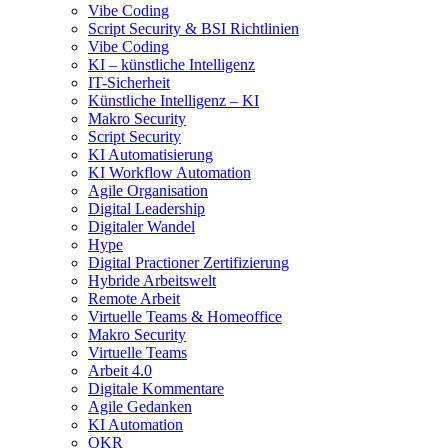
Vibe Coding
Script Security & BSI Richtlinien
Vibe Coding
KI – künstliche Intelligenz
IT-Sicherheit
Künstliche Intelligenz – KI
Makro Security
Script Security
KI Automatisierung
KI Workflow Automation
Agile Organisation
Digital Leadership
Digitaler Wandel
Hype
Digital Practioner Zertifizierung
Hybride Arbeitswelt
Remote Arbeit
Virtuelle Teams & Homeoffice
Makro Security
Virtuelle Teams
Arbeit 4.0
Digitale Kommentare
Agile Gedanken
KI Automation
OKR