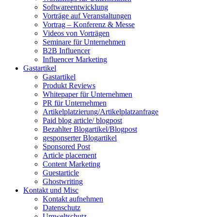
Softwareentwicklung
Vorträge auf Veranstaltungen
Vortrag – Konferenz & Messe
Videos von Vorträgen
Seminare für Unternehmen
B2B Influencer
Influencer Marketing
Gastartikel
Gastartikel
Produkt Reviews
Whitepaper für Unternehmen
PR für Unternehmen
Artikelplatzierung/Artikelplatzanfrage
Paid blog article/ blogpost
Bezahlter Blogartikel/Blogpost
gesponserter Blogartikel
Sponsored Post
Article placement
Content Marketing
Guestarticle
Ghostwriting
Kontakt und Misc
Kontakt aufnehmen
Datenschutz
Umweltschutz