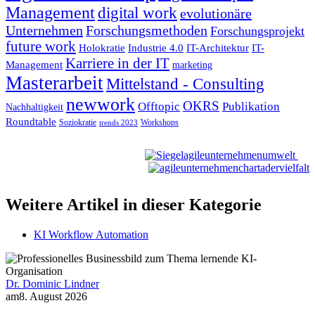
Management
digital work
evolutionäre
Unternehmen
Forschungsmethoden
Forschungsprojekt
future work
Holokratie
Industrie 4.0
IT-Architektur
IT-
Karriere in der IT
Management
marketing
Masterarbeit
Mittelstand - Consulting
newwork
OKRS
Offtopic
Publikation
Nachhaltigkeit
Roundtable
Soziokratie
Workshops
trends 2023
Weitere Artikel in dieser Kategorie
KI Workflow Automation
Dr. Dominic Lindner
am
8. August 2026