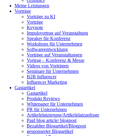
Offtopics
Meine Leistungen
Vorträge
Vorträge zu KI
Vorträge
Keynote
Impulsvortrag auf Veranstaltung
Speaker für Konferenz
Workshops für Unternehmen
Softwareentwicklung
Vorträge auf Veranstaltungen
Vortrag – Konferenz & Messe
Videos von Vorträgen
Seminare für Unternehmen
B2B Influencer
Influencer Marketing
Gastartikel
Gastartikel
Produkt Reviews
Whitepaper für Unternehmen
PR für Unternehmen
Artikelplatzierung/Artikelplatzanfrage
Paid blog article/ blogpost
Bezahlter Blogartikel/Blogpost
gesponserter Blogartikel