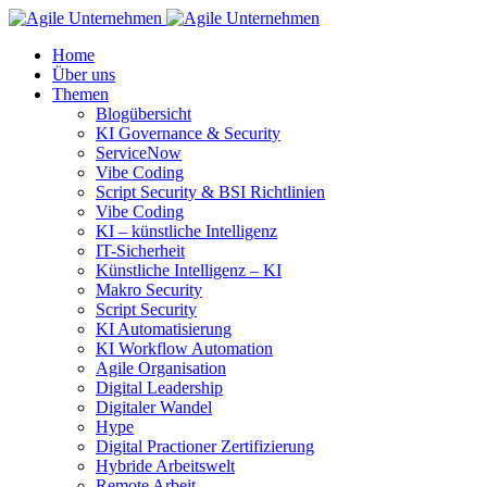
Home
Über uns
Themen
Blogübersicht
KI Governance & Security
ServiceNow
Vibe Coding
Script Security & BSI Richtlinien
Vibe Coding
KI – künstliche Intelligenz
IT-Sicherheit
Künstliche Intelligenz – KI
Makro Security
Script Security
KI Automatisierung
KI Workflow Automation
Agile Organisation
Digital Leadership
Digitaler Wandel
Hype
Digital Practioner Zertifizierung
Hybride Arbeitswelt
Remote Arbeit