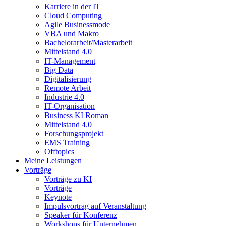
Karriere in der IT
Cloud Computing
Agile Businessmode
VBA und Makro
Bachelorarbeit/Masterarbeit
Mittelstand 4.0
IT-Management
Big Data
Digitalisierung
Remote Arbeit
Industrie 4.0
IT-Organisation
Business KI Roman
Mittelstand 4.0
Forschungsprojekt
EMS Training
Offtopics
Meine Leistungen
Vorträge
Vorträge zu KI
Vorträge
Keynote
Impulsvortrag auf Veranstaltung
Speaker für Konferenz
Workshops für Unternehmen