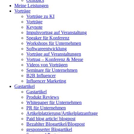
Offtopics
Meine Leistungen
Vorträge
Vorträge zu KI
Vorträge
Keynote
Impulsvortrag auf Veranstaltung
Speaker für Konferenz
Workshops für Unternehmen
Softwareentwicklung
Vorträge auf Veranstaltungen
Vortrag – Konferenz & Messe
Videos von Vorträgen
Seminare für Unternehmen
B2B Influencer
Influencer Marketing
Gastartikel
Gastartikel
Produkt Reviews
Whitepaper für Unternehmen
PR für Unternehmen
Artikelplatzierung/Artikelplatzanfrage
Paid blog article/ blogpost
Bezahlter Blogartikel/Blogpost
gesponserter Blogartikel