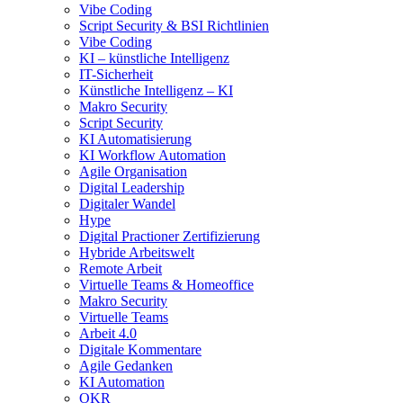
Vibe Coding
Script Security & BSI Richtlinien
Vibe Coding
KI – künstliche Intelligenz
IT-Sicherheit
Künstliche Intelligenz – KI
Makro Security
Script Security
KI Automatisierung
KI Workflow Automation
Agile Organisation
Digital Leadership
Digitaler Wandel
Hype
Digital Practioner Zertifizierung
Hybride Arbeitswelt
Remote Arbeit
Virtuelle Teams & Homeoffice
Makro Security
Virtuelle Teams
Arbeit 4.0
Digitale Kommentare
Agile Gedanken
KI Automation
OKR