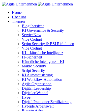
Home
Über uns
Themen
Blogübersicht
KI Governance & Security
ServiceNow
Vibe Coding
Script Security & BSI Richtlinien
Vibe Coding
KI – künstliche Intelligenz
IT-Sicherheit
Künstliche Intelligenz – KI
Makro Security
Script Security
KI Automatisierung
KI Workflow Automation
Agile Organisation
Digital Leadership
Digitaler Wandel
Hype
Digital Practioner Zertifizierung
Hybride Arbeitswelt
Remote Arbeit