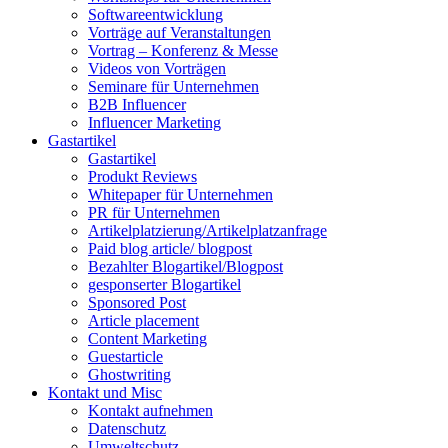
Softwareentwicklung
Vorträge auf Veranstaltungen
Vortrag – Konferenz & Messe
Videos von Vorträgen
Seminare für Unternehmen
B2B Influencer
Influencer Marketing
Gastartikel
Gastartikel
Produkt Reviews
Whitepaper für Unternehmen
PR für Unternehmen
Artikelplatzierung/Artikelplatzanfrage
Paid blog article/ blogpost
Bezahlter Blogartikel/Blogpost
gesponserter Blogartikel
Sponsored Post
Article placement
Content Marketing
Guestarticle
Ghostwriting
Kontakt und Misc
Kontakt aufnehmen
Datenschutz
Umweltschutz