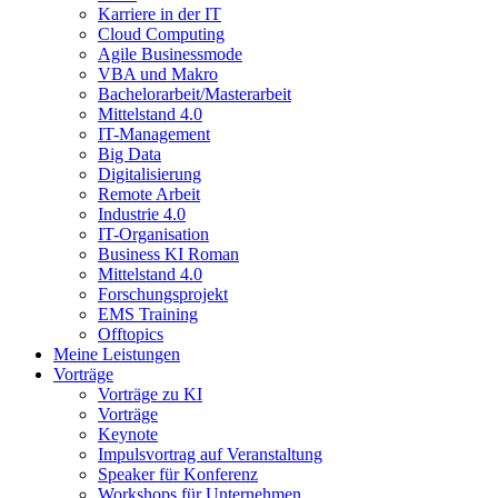
Karriere in der IT
Cloud Computing
Agile Businessmode
VBA und Makro
Bachelorarbeit/Masterarbeit
Mittelstand 4.0
IT-Management
Big Data
Digitalisierung
Remote Arbeit
Industrie 4.0
IT-Organisation
Business KI Roman
Mittelstand 4.0
Forschungsprojekt
EMS Training
Offtopics
Meine Leistungen
Vorträge
Vorträge zu KI
Vorträge
Keynote
Impulsvortrag auf Veranstaltung
Speaker für Konferenz
Workshops für Unternehmen