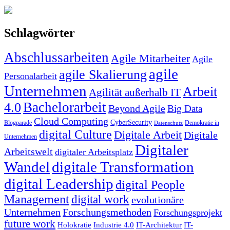
Schlagwörter
Abschlussarbeiten
Agile Mitarbeiter
Agile
agile
agile Skalierung
Personalarbeit
Unternehmen
Arbeit
Agilität außerhalb IT
Bachelorarbeit
4.0
Beyond Agile
Big Data
Cloud Computing
CyberSecurity
Blogparade
Demokratie in
Datenschutz
digital Culture
Digitale Arbeit
Digitale
Unternehmen
Digitaler
Arbeitswelt
digitaler Arbeitsplatz
Wandel
digitale Transformation
digital Leadership
digital People
Management
digital work
evolutionäre
Unternehmen
Forschungsmethoden
Forschungsprojekt
future work
Holokratie
Industrie 4.0
IT-Architektur
IT-