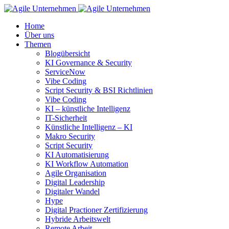
Home
Über uns
Themen
Blogübersicht
KI Governance & Security
ServiceNow
Vibe Coding
Script Security & BSI Richtlinien
Vibe Coding
KI – künstliche Intelligenz
IT-Sicherheit
Künstliche Intelligenz – KI
Makro Security
Script Security
KI Automatisierung
KI Workflow Automation
Agile Organisation
Digital Leadership
Digitaler Wandel
Hype
Digital Practioner Zertifizierung
Hybride Arbeitswelt
Remote Arbeit