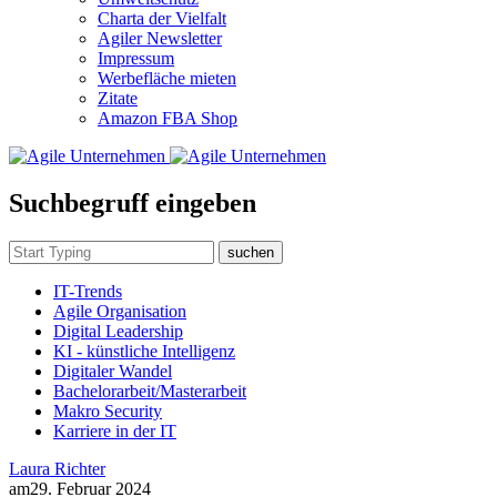
Charta der Vielfalt
Agiler Newsletter
Impressum
Werbefläche mieten
Zitate
Amazon FBA Shop
Suchbegruff eingeben
suchen
IT-Trends
Agile Organisation
Digital Leadership
KI - künstliche Intelligenz
Digitaler Wandel
Bachelorarbeit/Masterarbeit
Makro Security
Karriere in der IT
Laura Richter
am
29. Februar 2024