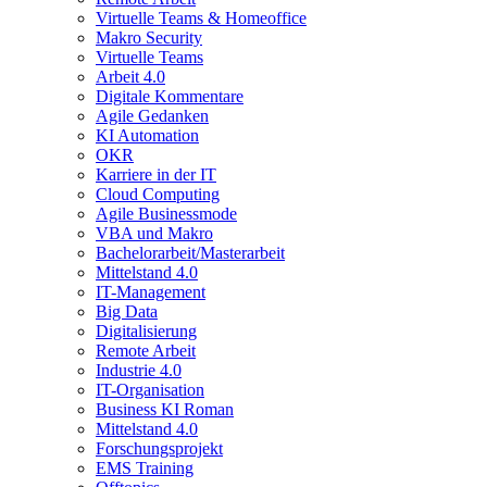
Virtuelle Teams & Homeoffice
Makro Security
Virtuelle Teams
Arbeit 4.0
Digitale Kommentare
Agile Gedanken
KI Automation
OKR
Karriere in der IT
Cloud Computing
Agile Businessmode
VBA und Makro
Bachelorarbeit/Masterarbeit
Mittelstand 4.0
IT-Management
Big Data
Digitalisierung
Remote Arbeit
Industrie 4.0
IT-Organisation
Business KI Roman
Mittelstand 4.0
Forschungsprojekt
EMS Training