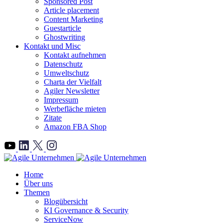
Sponsored Post
Article placement
Content Marketing
Guestarticle
Ghostwriting
Kontakt und Misc
Kontakt aufnehmen
Datenschutz
Umweltschutz
Charta der Vielfalt
Agiler Newsletter
Impressum
Werbefläche mieten
Zitate
Amazon FBA Shop
">
Home
Über uns
Themen
Blogübersicht
KI Governance & Security
ServiceNow