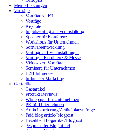
Offtopics
Meine Leistungen
Vorträge
Vorträge zu KI
Vorträge
Keynote
Impulsvortrag auf Veranstaltung
Speaker für Konferenz
Workshops für Unternehmen
Softwareentwicklung
Vorträge auf Veranstaltungen
Vortrag – Konferenz & Messe
Videos von Vorträgen
Seminare für Unternehmen
B2B Influencer
Influencer Marketing
Gastartikel
Gastartikel
Produkt Reviews
Whitepaper für Unternehmen
PR für Unternehmen
Artikelplatzierung/Artikelplatzanfrage
Paid blog article/ blogpost
Bezahlter Blogartikel/Blogpost
gesponserter Blogartikel