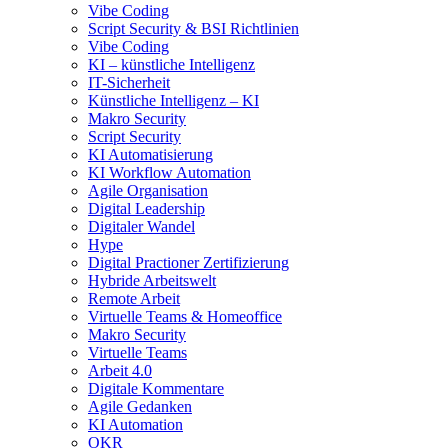
Vibe Coding
Script Security & BSI Richtlinien
Vibe Coding
KI – künstliche Intelligenz
IT-Sicherheit
Künstliche Intelligenz – KI
Makro Security
Script Security
KI Automatisierung
KI Workflow Automation
Agile Organisation
Digital Leadership
Digitaler Wandel
Hype
Digital Practioner Zertifizierung
Hybride Arbeitswelt
Remote Arbeit
Virtuelle Teams & Homeoffice
Makro Security
Virtuelle Teams
Arbeit 4.0
Digitale Kommentare
Agile Gedanken
KI Automation
OKR