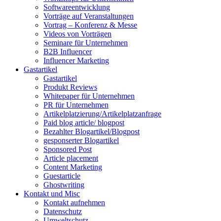
Softwareentwicklung
Vorträge auf Veranstaltungen
Vortrag – Konferenz & Messe
Videos von Vorträgen
Seminare für Unternehmen
B2B Influencer
Influencer Marketing
Gastartikel
Gastartikel
Produkt Reviews
Whitepaper für Unternehmen
PR für Unternehmen
Artikelplatzierung/Artikelplatzanfrage
Paid blog article/ blogpost
Bezahlter Blogartikel/Blogpost
gesponserter Blogartikel
Sponsored Post
Article placement
Content Marketing
Guestarticle
Ghostwriting
Kontakt und Misc
Kontakt aufnehmen
Datenschutz
Umweltschutz