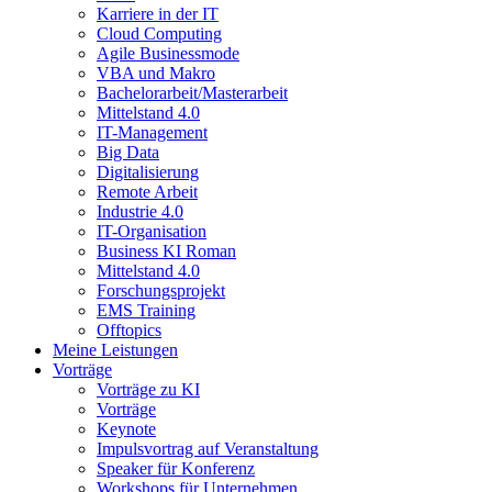
Karriere in der IT
Cloud Computing
Agile Businessmode
VBA und Makro
Bachelorarbeit/Masterarbeit
Mittelstand 4.0
IT-Management
Big Data
Digitalisierung
Remote Arbeit
Industrie 4.0
IT-Organisation
Business KI Roman
Mittelstand 4.0
Forschungsprojekt
EMS Training
Offtopics
Meine Leistungen
Vorträge
Vorträge zu KI
Vorträge
Keynote
Impulsvortrag auf Veranstaltung
Speaker für Konferenz
Workshops für Unternehmen