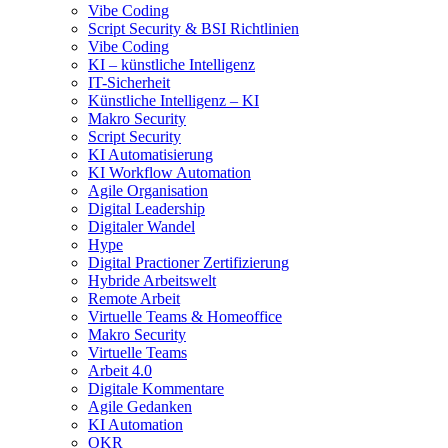
Vibe Coding
Script Security & BSI Richtlinien
Vibe Coding
KI – künstliche Intelligenz
IT-Sicherheit
Künstliche Intelligenz – KI
Makro Security
Script Security
KI Automatisierung
KI Workflow Automation
Agile Organisation
Digital Leadership
Digitaler Wandel
Hype
Digital Practioner Zertifizierung
Hybride Arbeitswelt
Remote Arbeit
Virtuelle Teams & Homeoffice
Makro Security
Virtuelle Teams
Arbeit 4.0
Digitale Kommentare
Agile Gedanken
KI Automation
OKR