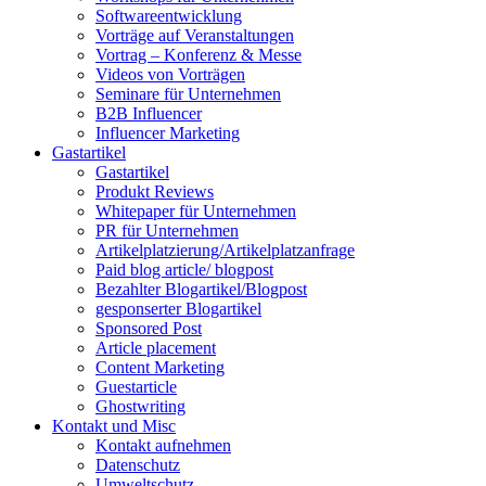
Softwareentwicklung
Vorträge auf Veranstaltungen
Vortrag – Konferenz & Messe
Videos von Vorträgen
Seminare für Unternehmen
B2B Influencer
Influencer Marketing
Gastartikel
Gastartikel
Produkt Reviews
Whitepaper für Unternehmen
PR für Unternehmen
Artikelplatzierung/Artikelplatzanfrage
Paid blog article/ blogpost
Bezahlter Blogartikel/Blogpost
gesponserter Blogartikel
Sponsored Post
Article placement
Content Marketing
Guestarticle
Ghostwriting
Kontakt und Misc
Kontakt aufnehmen
Datenschutz
Umweltschutz