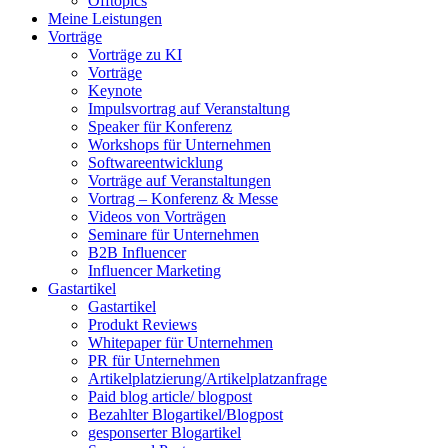
Offtopics
Meine Leistungen
Vorträge
Vorträge zu KI
Vorträge
Keynote
Impulsvortrag auf Veranstaltung
Speaker für Konferenz
Workshops für Unternehmen
Softwareentwicklung
Vorträge auf Veranstaltungen
Vortrag – Konferenz & Messe
Videos von Vorträgen
Seminare für Unternehmen
B2B Influencer
Influencer Marketing
Gastartikel
Gastartikel
Produkt Reviews
Whitepaper für Unternehmen
PR für Unternehmen
Artikelplatzierung/Artikelplatzanfrage
Paid blog article/ blogpost
Bezahlter Blogartikel/Blogpost
gesponserter Blogartikel