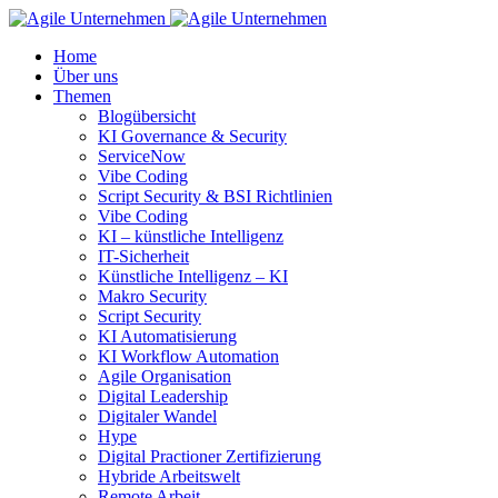
Home
Über uns
Themen
Blogübersicht
KI Governance & Security
ServiceNow
Vibe Coding
Script Security & BSI Richtlinien
Vibe Coding
KI – künstliche Intelligenz
IT-Sicherheit
Künstliche Intelligenz – KI
Makro Security
Script Security
KI Automatisierung
KI Workflow Automation
Agile Organisation
Digital Leadership
Digitaler Wandel
Hype
Digital Practioner Zertifizierung
Hybride Arbeitswelt
Remote Arbeit