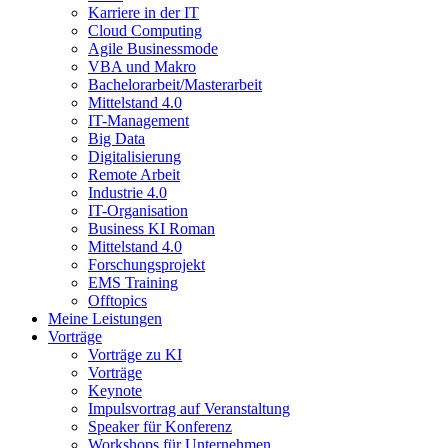
Karriere in der IT
Cloud Computing
Agile Businessmode
VBA und Makro
Bachelorarbeit/Masterarbeit
Mittelstand 4.0
IT-Management
Big Data
Digitalisierung
Remote Arbeit
Industrie 4.0
IT-Organisation
Business KI Roman
Mittelstand 4.0
Forschungsprojekt
EMS Training
Offtopics
Meine Leistungen
Vorträge
Vorträge zu KI
Vorträge
Keynote
Impulsvortrag auf Veranstaltung
Speaker für Konferenz
Workshops für Unternehmen