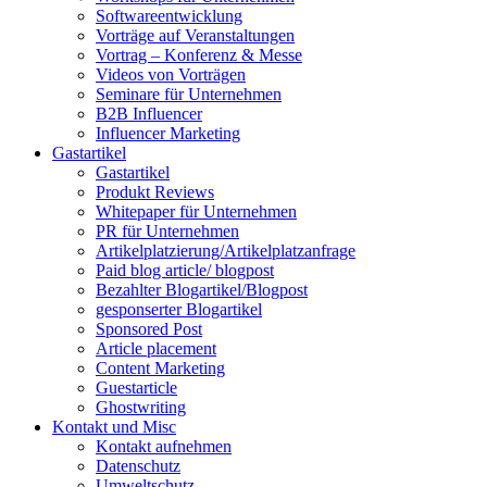
Softwareentwicklung
Vorträge auf Veranstaltungen
Vortrag – Konferenz & Messe
Videos von Vorträgen
Seminare für Unternehmen
B2B Influencer
Influencer Marketing
Gastartikel
Gastartikel
Produkt Reviews
Whitepaper für Unternehmen
PR für Unternehmen
Artikelplatzierung/Artikelplatzanfrage
Paid blog article/ blogpost
Bezahlter Blogartikel/Blogpost
gesponserter Blogartikel
Sponsored Post
Article placement
Content Marketing
Guestarticle
Ghostwriting
Kontakt und Misc
Kontakt aufnehmen
Datenschutz
Umweltschutz