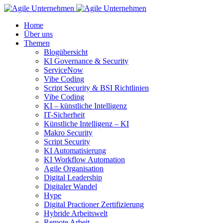
Home
Über uns
Themen
Blogübersicht
KI Governance & Security
ServiceNow
Vibe Coding
Script Security & BSI Richtlinien
Vibe Coding
KI – künstliche Intelligenz
IT-Sicherheit
Künstliche Intelligenz – KI
Makro Security
Script Security
KI Automatisierung
KI Workflow Automation
Agile Organisation
Digital Leadership
Digitaler Wandel
Hype
Digital Practioner Zertifizierung
Hybride Arbeitswelt
Remote Arbeit