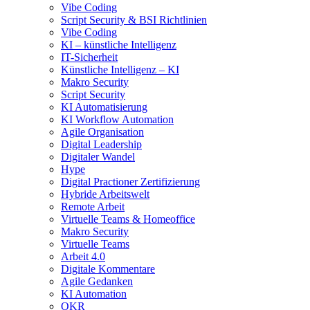
Vibe Coding
Script Security & BSI Richtlinien
Vibe Coding
KI – künstliche Intelligenz
IT-Sicherheit
Künstliche Intelligenz – KI
Makro Security
Script Security
KI Automatisierung
KI Workflow Automation
Agile Organisation
Digital Leadership
Digitaler Wandel
Hype
Digital Practioner Zertifizierung
Hybride Arbeitswelt
Remote Arbeit
Virtuelle Teams & Homeoffice
Makro Security
Virtuelle Teams
Arbeit 4.0
Digitale Kommentare
Agile Gedanken
KI Automation
OKR