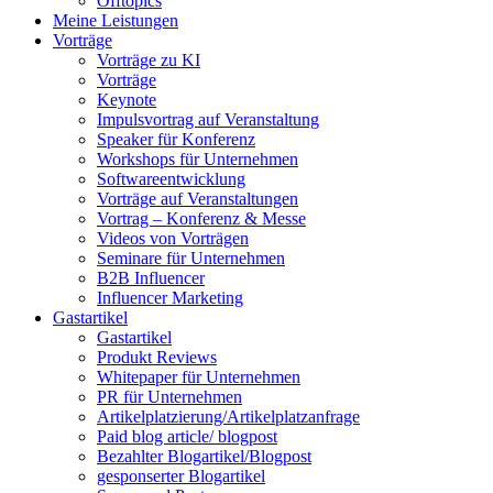
Offtopics
Meine Leistungen
Vorträge
Vorträge zu KI
Vorträge
Keynote
Impulsvortrag auf Veranstaltung
Speaker für Konferenz
Workshops für Unternehmen
Softwareentwicklung
Vorträge auf Veranstaltungen
Vortrag – Konferenz & Messe
Videos von Vorträgen
Seminare für Unternehmen
B2B Influencer
Influencer Marketing
Gastartikel
Gastartikel
Produkt Reviews
Whitepaper für Unternehmen
PR für Unternehmen
Artikelplatzierung/Artikelplatzanfrage
Paid blog article/ blogpost
Bezahlter Blogartikel/Blogpost
gesponserter Blogartikel