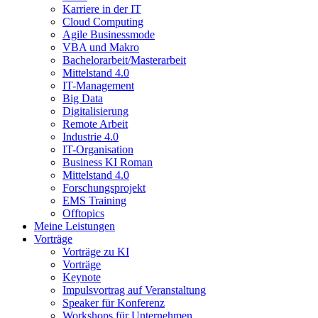
Karriere in der IT
Cloud Computing
Agile Businessmode
VBA und Makro
Bachelorarbeit/Masterarbeit
Mittelstand 4.0
IT-Management
Big Data
Digitalisierung
Remote Arbeit
Industrie 4.0
IT-Organisation
Business KI Roman
Mittelstand 4.0
Forschungsprojekt
EMS Training
Offtopics
Meine Leistungen
Vorträge
Vorträge zu KI
Vorträge
Keynote
Impulsvortrag auf Veranstaltung
Speaker für Konferenz
Workshops für Unternehmen