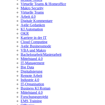
Virtuelle Teams & Homeoffice
Makro Security
Virtuelle Teams
Arbeit 4.0
Digitale Kommentare
Agile Gedanken
KI Automation
OKR
Karriere in der IT
Cloud Computing
Agile Businessmode
VBA und Makro
Bachelorarbeit/Masterarbeit
Mittelstand 4.0
IT-Management
Big Data
Digitalisierung
Remote Arbeit
Industrie 4.0
IT-Organisation
Business KI Roman
Mittelstand 4.0
Forschungsprojekt
EMS Training