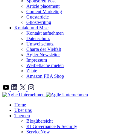
Sponsored Post
Article placement
Content Marketing
Guestarticle
Ghostwriting
Kontakt und Misc
Kontakt aufnehmen
Datenschutz
Umweltschutz
Charta der Vielfalt
Agiler Newsletter
Impressum
Werbefläche mieten
Zitate
Amazon FBA Shop
">
Home
Über uns
Themen
Blogübersicht
KI Governance & Security
ServiceNow