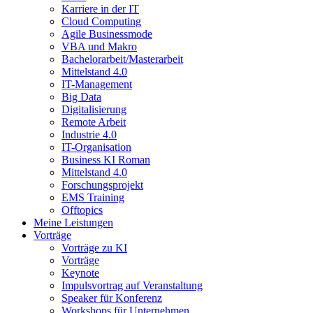
Karriere in der IT
Cloud Computing
Agile Businessmode
VBA und Makro
Bachelorarbeit/Masterarbeit
Mittelstand 4.0
IT-Management
Big Data
Digitalisierung
Remote Arbeit
Industrie 4.0
IT-Organisation
Business KI Roman
Mittelstand 4.0
Forschungsprojekt
EMS Training
Offtopics
Meine Leistungen
Vorträge
Vorträge zu KI
Vorträge
Keynote
Impulsvortrag auf Veranstaltung
Speaker für Konferenz
Workshops für Unternehmen