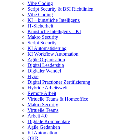
Vibe Coding
Script Security & BSI Richtlinien
Vibe Coding
KI – künstliche Intelligenz
IT-Sicherheit
Künstliche Intelligenz – KI
Makro Security
Script Security
KI Automatisierung
KI Workflow Automation
Agile Organisation
Digital Leadership
Digitaler Wandel
Hype
Digital Practioner Zertifizierung
Hybride Arbeitswelt
Remote Arbeit
Virtuelle Teams & Homeoffice
Makro Security
Virtuelle Teams
Arbeit 4.0
Digitale Kommentare
Agile Gedanken
KI Automation
OKR