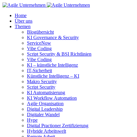
Home
Über uns
Themen
Blogübersicht
KI Governance & Security
ServiceNow
Vibe Coding
Script Security & BSI Richtlinien
Vibe Coding
KI – künstliche Intelligenz
IT-Sicherheit
Künstliche Intelligenz – KI
Makro Security
Script Security
KI Automatisierung
KI Workflow Automation
Agile Organisation
Digital Leadership
Digitaler Wandel
Hype
Digital Practioner Zertifizierung
Hybride Arbeitswelt
Remote Arbeit