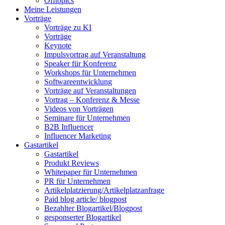
Offtopics
Meine Leistungen
Vorträge
Vorträge zu KI
Vorträge
Keynote
Impulsvortrag auf Veranstaltung
Speaker für Konferenz
Workshops für Unternehmen
Softwareentwicklung
Vorträge auf Veranstaltungen
Vortrag – Konferenz & Messe
Videos von Vorträgen
Seminare für Unternehmen
B2B Influencer
Influencer Marketing
Gastartikel
Gastartikel
Produkt Reviews
Whitepaper für Unternehmen
PR für Unternehmen
Artikelplatzierung/Artikelplatzanfrage
Paid blog article/ blogpost
Bezahlter Blogartikel/Blogpost
gesponserter Blogartikel