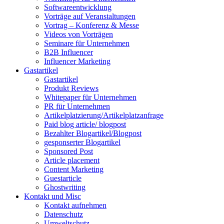
Softwareentwicklung
Vorträge auf Veranstaltungen
Vortrag – Konferenz & Messe
Videos von Vorträgen
Seminare für Unternehmen
B2B Influencer
Influencer Marketing
Gastartikel
Gastartikel
Produkt Reviews
Whitepaper für Unternehmen
PR für Unternehmen
Artikelplatzierung/Artikelplatzanfrage
Paid blog article/ blogpost
Bezahlter Blogartikel/Blogpost
gesponserter Blogartikel
Sponsored Post
Article placement
Content Marketing
Guestarticle
Ghostwriting
Kontakt und Misc
Kontakt aufnehmen
Datenschutz
Umweltschutz