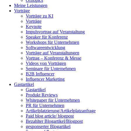
Offtopics
Meine Leistungen
Vorträge
Vorträge zu KI
Vorträge
Keynote
Impulsvortrag auf Veranstaltung
Speaker für Konferenz
Workshops für Unternehmen
Softwareentwicklung
Vorträge auf Veranstaltungen
Vortrag – Konferenz & Messe
Videos von Vorträgen
Seminare für Unternehmen
B2B Influencer
Influencer Marketing
Gastartikel
Gastartikel
Produkt Reviews
Whitepaper für Unternehmen
PR für Unternehmen
Artikelplatzierung/Artikelplatzanfrage
Paid blog article/ blogpost
Bezahlter Blogartikel/Blogpost
gesponserter Blogartikel