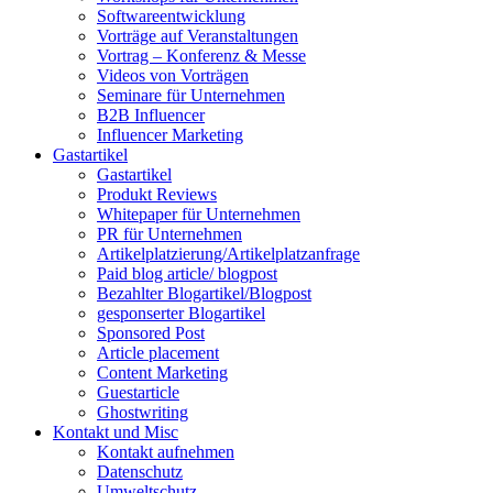
Softwareentwicklung
Vorträge auf Veranstaltungen
Vortrag – Konferenz & Messe
Videos von Vorträgen
Seminare für Unternehmen
B2B Influencer
Influencer Marketing
Gastartikel
Gastartikel
Produkt Reviews
Whitepaper für Unternehmen
PR für Unternehmen
Artikelplatzierung/Artikelplatzanfrage
Paid blog article/ blogpost
Bezahlter Blogartikel/Blogpost
gesponserter Blogartikel
Sponsored Post
Article placement
Content Marketing
Guestarticle
Ghostwriting
Kontakt und Misc
Kontakt aufnehmen
Datenschutz
Umweltschutz