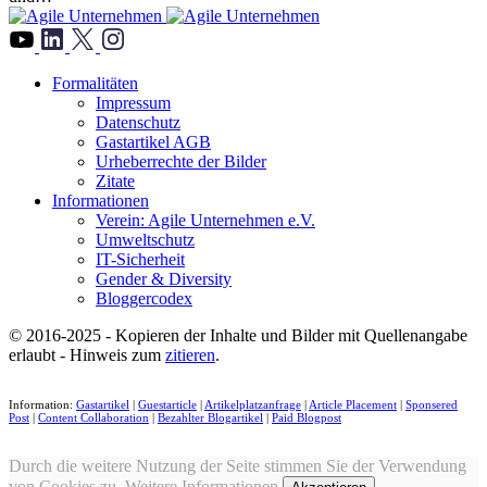
">
Formalitäten
Impressum
Datenschutz
Gastartikel AGB
Urheberrechte der Bilder
Zitate
Informationen
Verein: Agile Unternehmen e.V.
Umweltschutz
IT-Sicherheit
Gender & Diversity
Bloggercodex
© 2016-2025 - Kopieren der Inhalte und Bilder mit Quellenangabe
erlaubt - Hinweis zum
zitieren
.
Information:
Gastartikel
|
Guestarticle
|
Artikelplatzanfrage
|
Article Placement
|
Sponsered
Post
|
Content Collaboration
|
Bezahlter Blogartikel
|
Paid Blogpost
Durch die weitere Nutzung der Seite stimmen Sie der Verwendung
von Cookies zu.
Weitere Informationen