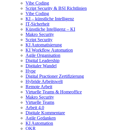
Vibe Coding
Script Security & BSI Richtlinien
Vibe Coding
KI – künstliche Intelligenz
IT-Sicherheit
Künstliche Intelligenz – KI
Makro Security
Script Security
KI Automatisierung
KI Workflow Automation
Agile Organisation
Digital Leadership
Digitaler Wandel
Hype
Digital Practioner Zertifizierung
Hybride Arbeitswelt
Remote Arbeit
Virtuelle Teams & Homeoffice
Makro Security
Virtuelle Teams
Arbeit 4.0
Digitale Kommentare
Agile Gedanken
KI Automation
OKR