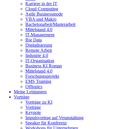
Karriere in der IT
Cloud Computing
Agile Businessmode
VBA und Makro
Bachelorarbeit/Masterarbeit
Mittelstand 4.0
IT-Management
Big Data
Digitalisierung
Remote Arbeit
Industrie 4.0
IT-Organisation
Business KI Roman
Mittelstand 4.0
Forschungsprojekt
EMS Training
Offtopics
Meine Leistungen
Vorträge
Vorträge zu KI
Vorträge
Keynote
Impulsvortrag auf Veranstaltung
Speaker für Konferenz
Workshops für Unternehmen