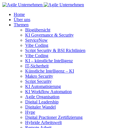
Home
Über uns
Themen
Blogübersicht
KI Governance & Security
ServiceNow
Vibe Coding
Script Security & BSI Richtlinien
Vibe Coding
KI – künstliche Intelligenz
IT-Sicherheit
Künstliche Intelligenz – KI
Makro Security
Script Security
KI Automatisierung
KI Workflow Automation
Agile Organisation
Digital Leadership
Digitaler Wandel
Hype
Digital Practioner Zertifizierung
Hybride Arbeitswelt
Remote Arbeit