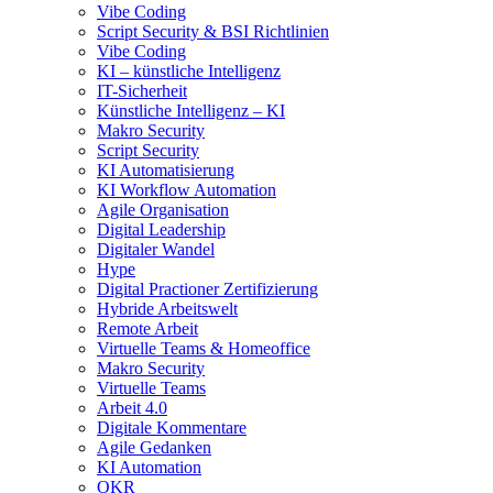
Vibe Coding
Script Security & BSI Richtlinien
Vibe Coding
KI – künstliche Intelligenz
IT-Sicherheit
Künstliche Intelligenz – KI
Makro Security
Script Security
KI Automatisierung
KI Workflow Automation
Agile Organisation
Digital Leadership
Digitaler Wandel
Hype
Digital Practioner Zertifizierung
Hybride Arbeitswelt
Remote Arbeit
Virtuelle Teams & Homeoffice
Makro Security
Virtuelle Teams
Arbeit 4.0
Digitale Kommentare
Agile Gedanken
KI Automation
OKR