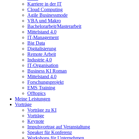
Karriere in der IT
Cloud Computing
Agile Businessmode
VBA und Makro
Bachelorarbeit/Masterarbeit
Mittelstand 4.0
IT-Management
Big Data
Digitalisierung
Remote Arbeit
Industrie 4.0
IT-Organisation
Business KI Roman
Mittelstand 4.0
Forschungsprojekt
EMS Training
Offtopics
Meine Leistungen
Vorträge
Vorträge zu KI
Vorträge
Keynote
Impulsvortrag auf Veranstaltung
Speaker für Konferenz
Workshops für Unternehmen