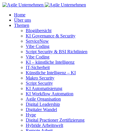
Home
Über uns
Themen
Blogübersicht
KI Governance & Security
ServiceNow
Vibe Coding
Script Security & BSI Richtlinien
Vibe Coding
KI – künstliche Intelligenz
IT-Sicherheit
Künstliche Intelligenz – KI
Makro Security
Script Security
KI Automatisierung
KI Workflow Automation
Agile Organisation
Digital Leadership
Digitaler Wandel
Hype
Digital Practioner Zertifizierung
Hybride Arbeitswelt
Remote Arbeit