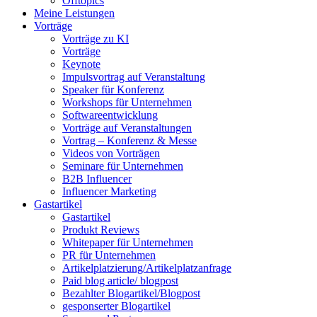
Offtopics
Meine Leistungen
Vorträge
Vorträge zu KI
Vorträge
Keynote
Impulsvortrag auf Veranstaltung
Speaker für Konferenz
Workshops für Unternehmen
Softwareentwicklung
Vorträge auf Veranstaltungen
Vortrag – Konferenz & Messe
Videos von Vorträgen
Seminare für Unternehmen
B2B Influencer
Influencer Marketing
Gastartikel
Gastartikel
Produkt Reviews
Whitepaper für Unternehmen
PR für Unternehmen
Artikelplatzierung/Artikelplatzanfrage
Paid blog article/ blogpost
Bezahlter Blogartikel/Blogpost
gesponserter Blogartikel