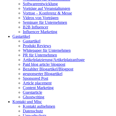
Softwareentwicklung
Vorträge auf Veranstaltungen
Vortrag – Konferenz & Messe
Videos von Vorträgen
Seminare für Unternehmen
B2B Influencer
Influencer Marketing
Gastartikel
Gastartikel
Produkt Reviews
Whitepaper für Unternehmen
PR für Unternehmen
Artikelplatzierung/Artikelplatzanfrage
Paid blog article/ blogpost
Bezahlter Blogartikel/Blogpost
gesponserter Blogartikel
Sponsored Post
Article placement
Content Marketing
Guestarticle
Ghostwriting
Kontakt und Misc
Kontakt aufnehmen
Datenschutz
Umweltschutz