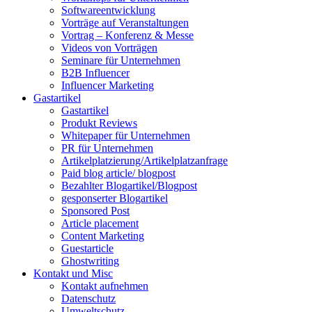
Softwareentwicklung
Vorträge auf Veranstaltungen
Vortrag – Konferenz & Messe
Videos von Vorträgen
Seminare für Unternehmen
B2B Influencer
Influencer Marketing
Gastartikel
Gastartikel
Produkt Reviews
Whitepaper für Unternehmen
PR für Unternehmen
Artikelplatzierung/Artikelplatzanfrage
Paid blog article/ blogpost
Bezahlter Blogartikel/Blogpost
gesponserter Blogartikel
Sponsored Post
Article placement
Content Marketing
Guestarticle
Ghostwriting
Kontakt und Misc
Kontakt aufnehmen
Datenschutz
Umweltschutz