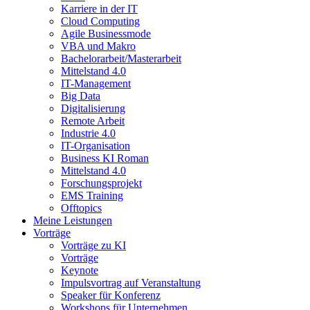
Karriere in der IT
Cloud Computing
Agile Businessmode
VBA und Makro
Bachelorarbeit/Masterarbeit
Mittelstand 4.0
IT-Management
Big Data
Digitalisierung
Remote Arbeit
Industrie 4.0
IT-Organisation
Business KI Roman
Mittelstand 4.0
Forschungsprojekt
EMS Training
Offtopics
Meine Leistungen
Vorträge
Vorträge zu KI
Vorträge
Keynote
Impulsvortrag auf Veranstaltung
Speaker für Konferenz
Workshops für Unternehmen