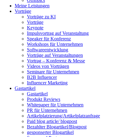
Offtopics
Meine Leistungen
Vorträge
Vorträge zu KI
Vorträge
Keynote
Impulsvortrag auf Veranstaltung
Speaker für Konferenz
Workshops für Unternehmen
Softwareentwicklung
Vorträge auf Veranstaltungen
Vortrag – Konferenz & Messe
Videos von Vorträgen
Seminare für Unternehmen
B2B Influencer
Influencer Marketing
Gastartikel
Gastartikel
Produkt Reviews
Whitepaper für Unternehmen
PR für Unternehmen
Artikelplatzierung/Artikelplatzanfrage
Paid blog article/ blogpost
Bezahlter Blogartikel/Blogpost
gesponserter Blogartikel