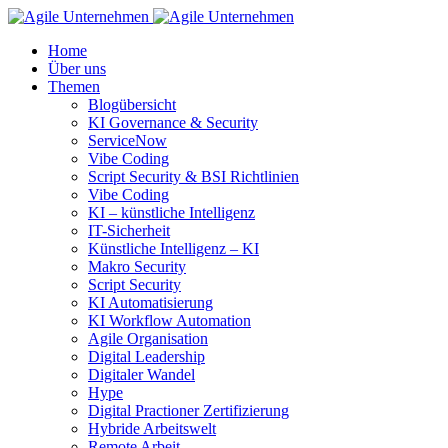
Home
Über uns
Themen
Blogübersicht
KI Governance & Security
ServiceNow
Vibe Coding
Script Security & BSI Richtlinien
Vibe Coding
KI – künstliche Intelligenz
IT-Sicherheit
Künstliche Intelligenz – KI
Makro Security
Script Security
KI Automatisierung
KI Workflow Automation
Agile Organisation
Digital Leadership
Digitaler Wandel
Hype
Digital Practioner Zertifizierung
Hybride Arbeitswelt
Remote Arbeit