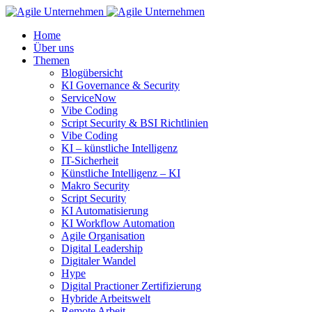
Home
Über uns
Themen
Blogübersicht
KI Governance & Security
ServiceNow
Vibe Coding
Script Security & BSI Richtlinien
Vibe Coding
KI – künstliche Intelligenz
IT-Sicherheit
Künstliche Intelligenz – KI
Makro Security
Script Security
KI Automatisierung
KI Workflow Automation
Agile Organisation
Digital Leadership
Digitaler Wandel
Hype
Digital Practioner Zertifizierung
Hybride Arbeitswelt
Remote Arbeit