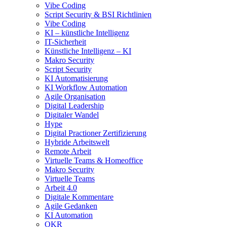
Vibe Coding
Script Security & BSI Richtlinien
Vibe Coding
KI – künstliche Intelligenz
IT-Sicherheit
Künstliche Intelligenz – KI
Makro Security
Script Security
KI Automatisierung
KI Workflow Automation
Agile Organisation
Digital Leadership
Digitaler Wandel
Hype
Digital Practioner Zertifizierung
Hybride Arbeitswelt
Remote Arbeit
Virtuelle Teams & Homeoffice
Makro Security
Virtuelle Teams
Arbeit 4.0
Digitale Kommentare
Agile Gedanken
KI Automation
OKR