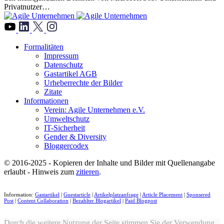
Privatnutzer…
">
Formalitäten
Impressum
Datenschutz
Gastartikel AGB
Urheberrechte der Bilder
Zitate
Informationen
Verein: Agile Unternehmen e.V.
Umweltschutz
IT-Sicherheit
Gender & Diversity
Bloggercodex
© 2016-2025 - Kopieren der Inhalte und Bilder mit Quellenangabe
erlaubt - Hinweis zum
zitieren
.
Information:
Gastartikel
|
Guestarticle
|
Artikelplatzanfrage
|
Article Placement
|
Sponsered
Post
|
Content Collaboration
|
Bezahlter Blogartikel
|
Paid Blogpost
Durch die weitere Nutzung der Seite stimmen Sie der Verwendung