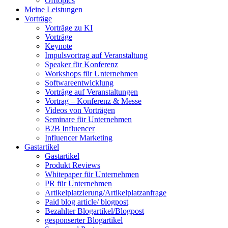
Offtopics
Meine Leistungen
Vorträge
Vorträge zu KI
Vorträge
Keynote
Impulsvortrag auf Veranstaltung
Speaker für Konferenz
Workshops für Unternehmen
Softwareentwicklung
Vorträge auf Veranstaltungen
Vortrag – Konferenz & Messe
Videos von Vorträgen
Seminare für Unternehmen
B2B Influencer
Influencer Marketing
Gastartikel
Gastartikel
Produkt Reviews
Whitepaper für Unternehmen
PR für Unternehmen
Artikelplatzierung/Artikelplatzanfrage
Paid blog article/ blogpost
Bezahlter Blogartikel/Blogpost
gesponserter Blogartikel