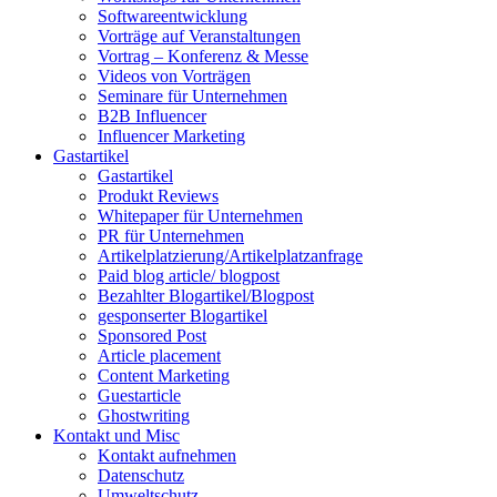
Softwareentwicklung
Vorträge auf Veranstaltungen
Vortrag – Konferenz & Messe
Videos von Vorträgen
Seminare für Unternehmen
B2B Influencer
Influencer Marketing
Gastartikel
Gastartikel
Produkt Reviews
Whitepaper für Unternehmen
PR für Unternehmen
Artikelplatzierung/Artikelplatzanfrage
Paid blog article/ blogpost
Bezahlter Blogartikel/Blogpost
gesponserter Blogartikel
Sponsored Post
Article placement
Content Marketing
Guestarticle
Ghostwriting
Kontakt und Misc
Kontakt aufnehmen
Datenschutz
Umweltschutz