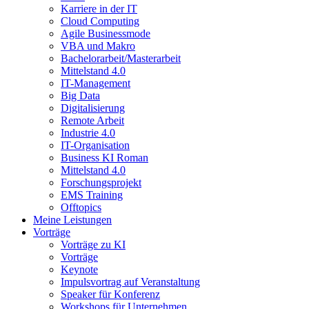
Karriere in der IT
Cloud Computing
Agile Businessmode
VBA und Makro
Bachelorarbeit/Masterarbeit
Mittelstand 4.0
IT-Management
Big Data
Digitalisierung
Remote Arbeit
Industrie 4.0
IT-Organisation
Business KI Roman
Mittelstand 4.0
Forschungsprojekt
EMS Training
Offtopics
Meine Leistungen
Vorträge
Vorträge zu KI
Vorträge
Keynote
Impulsvortrag auf Veranstaltung
Speaker für Konferenz
Workshops für Unternehmen