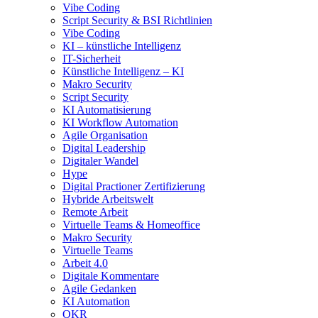
Vibe Coding
Script Security & BSI Richtlinien
Vibe Coding
KI – künstliche Intelligenz
IT-Sicherheit
Künstliche Intelligenz – KI
Makro Security
Script Security
KI Automatisierung
KI Workflow Automation
Agile Organisation
Digital Leadership
Digitaler Wandel
Hype
Digital Practioner Zertifizierung
Hybride Arbeitswelt
Remote Arbeit
Virtuelle Teams & Homeoffice
Makro Security
Virtuelle Teams
Arbeit 4.0
Digitale Kommentare
Agile Gedanken
KI Automation
OKR