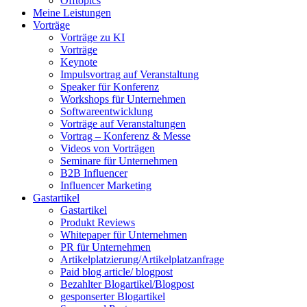
Offtopics
Meine Leistungen
Vorträge
Vorträge zu KI
Vorträge
Keynote
Impulsvortrag auf Veranstaltung
Speaker für Konferenz
Workshops für Unternehmen
Softwareentwicklung
Vorträge auf Veranstaltungen
Vortrag – Konferenz & Messe
Videos von Vorträgen
Seminare für Unternehmen
B2B Influencer
Influencer Marketing
Gastartikel
Gastartikel
Produkt Reviews
Whitepaper für Unternehmen
PR für Unternehmen
Artikelplatzierung/Artikelplatzanfrage
Paid blog article/ blogpost
Bezahlter Blogartikel/Blogpost
gesponserter Blogartikel