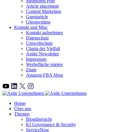
Sponsored Post
Article placement
Content Marketing
Guestarticle
Ghostwriting
Kontakt und Misc
Kontakt aufnehmen
Datenschutz
Umweltschutz
Charta der Vielfalt
Agiler Newsletter
Impressum
Werbefläche mieten
Zitate
Amazon FBA Shop
">
Home
Über uns
Themen
Blogübersicht
KI Governance & Security
ServiceNow