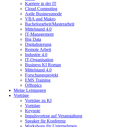
Karriere in der IT
Cloud Computing
Agile Businessmode
VBA und Makro
Bachelorarbeit/Masterarbeit
Mittelstand 4.0
IT-Management
Big Data
Digitalisierung
Remote Arbeit
Industrie 4.0
IT-Organisation
Business KI Roman
Mittelstand 4.0
Forschungsprojekt
EMS Training
Offtopics
Meine Leistungen
Vorträge
Vorträge zu KI
Vorträge
Keynote
Impulsvortrag auf Veranstaltung
Speaker für Konferenz
Workshops für Unternehmen