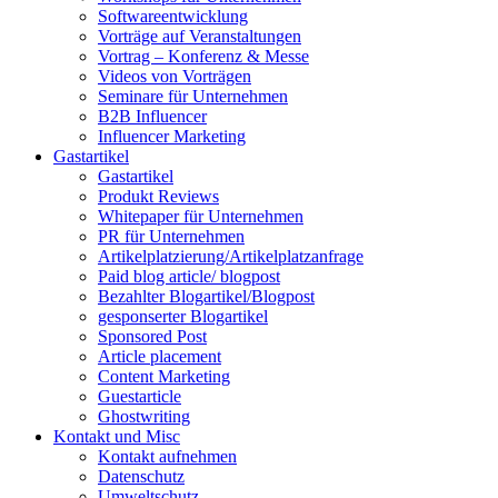
Softwareentwicklung
Vorträge auf Veranstaltungen
Vortrag – Konferenz & Messe
Videos von Vorträgen
Seminare für Unternehmen
B2B Influencer
Influencer Marketing
Gastartikel
Gastartikel
Produkt Reviews
Whitepaper für Unternehmen
PR für Unternehmen
Artikelplatzierung/Artikelplatzanfrage
Paid blog article/ blogpost
Bezahlter Blogartikel/Blogpost
gesponserter Blogartikel
Sponsored Post
Article placement
Content Marketing
Guestarticle
Ghostwriting
Kontakt und Misc
Kontakt aufnehmen
Datenschutz
Umweltschutz