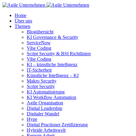
Home
Über uns
Themen
Blogübersicht
KI Governance & Security
ServiceNow
Vibe Coding
Script Security & BSI Richtlinien
Vibe Coding
KI – künstliche Intelligenz
IT-Sicherheit
Künstliche Intelligenz – KI
Makro Security
Script Security
KI Automatisierung
KI Workflow Automation
Agile Organisation
Digital Leadership
Digitaler Wandel
Hype
Digital Practioner Zertifizierung
Hybride Arbeitswelt
Remote Arbeit