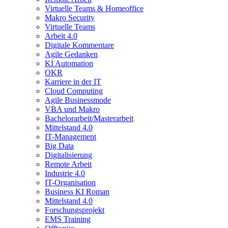
Virtuelle Teams & Homeoffice
Makro Security
Virtuelle Teams
Arbeit 4.0
Digitale Kommentare
Agile Gedanken
KI Automation
OKR
Karriere in der IT
Cloud Computing
Agile Businessmode
VBA und Makro
Bachelorarbeit/Masterarbeit
Mittelstand 4.0
IT-Management
Big Data
Digitalisierung
Remote Arbeit
Industrie 4.0
IT-Organisation
Business KI Roman
Mittelstand 4.0
Forschungsprojekt
EMS Training