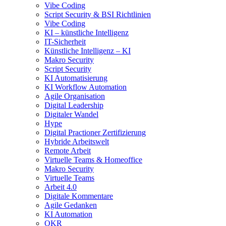
Vibe Coding
Script Security & BSI Richtlinien
Vibe Coding
KI – künstliche Intelligenz
IT-Sicherheit
Künstliche Intelligenz – KI
Makro Security
Script Security
KI Automatisierung
KI Workflow Automation
Agile Organisation
Digital Leadership
Digitaler Wandel
Hype
Digital Practioner Zertifizierung
Hybride Arbeitswelt
Remote Arbeit
Virtuelle Teams & Homeoffice
Makro Security
Virtuelle Teams
Arbeit 4.0
Digitale Kommentare
Agile Gedanken
KI Automation
OKR