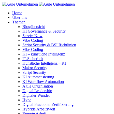
Home
Über uns
Themen
Blogübersicht
KI Governance & Security
ServiceNow
Vibe Coding
Script Security & BSI Richtlinien
Vibe Coding
KI – künstliche Intelligenz
IT-Sicherheit
Künstliche Intelligenz – KI
Makro Security
Script Security
KI Automatisierung
KI Workflow Automation
Agile Organisation
Digital Leadership
Digitaler Wandel
Hype
Digital Practioner Zertifizierung
Hybride Arbeitswelt
Remote Arbeit