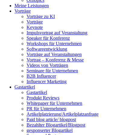
Offtopics
Meine Leistungen
Vorträge
Vorträge zu KI
Vorträge
Keynote
Impulsvortrag auf Veranstaltung
Speaker für Konferenz
Workshops für Unternehmen
Softwareentwicklung
Vorträge auf Veranstaltungen
Vortrag – Konferenz & Messe
Videos von Vorträgen
Seminare für Unternehmen
B2B Influencer
Influencer Marketing
Gastartikel
Gastartikel
Produkt Reviews
Whitepaper für Unternehmen
PR für Unternehmen
Artikelplatzierung/Artikelplatzanfrage
Paid blog article/ blogpost
Bezahlter Blogartikel/Blogpost
gesponserter Blogartikel