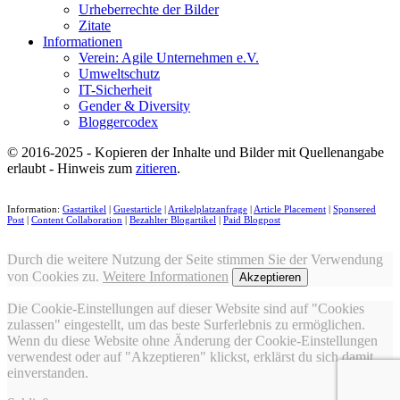
Urheberrechte der Bilder
Zitate
Informationen
Verein: Agile Unternehmen e.V.
Umweltschutz
IT-Sicherheit
Gender & Diversity
Bloggercodex
© 2016-2025 - Kopieren der Inhalte und Bilder mit Quellenangabe
erlaubt - Hinweis zum
zitieren
.
Information:
Gastartikel
|
Guestarticle
|
Artikelplatzanfrage
|
Article Placement
|
Sponsered
Post
|
Content Collaboration
|
Bezahlter Blogartikel
|
Paid Blogpost
Durch die weitere Nutzung der Seite stimmen Sie der Verwendung
von Cookies zu.
Weitere Informationen
Akzeptieren
Die Cookie-Einstellungen auf dieser Website sind auf "Cookies
zulassen" eingestellt, um das beste Surferlebnis zu ermöglichen.
Wenn du diese Website ohne Änderung der Cookie-Einstellungen
verwendest oder auf "Akzeptieren" klickst, erklärst du sich damit
einverstanden.