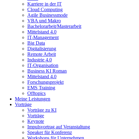
Karriere in der IT
Cloud Computing
Agile Businessmode
VBA und Makro
Bachelorarbeit/Masterarbeit
Mittelstand 4.0
IT-Management
Big Data
Digitalisierung
Remote Arbeit
Industrie 4.0
IT-Organisation
Business KI Roman
Mittelstand 4.0
Forschungsprojekt
EMS Training
Offtopics
Meine Leistungen
Vorträge
Vorträge zu KI
Vorträge
Keynote
Impulsvortrag auf Veranstaltung
Speaker für Konferenz
Workshops für Unternehmen