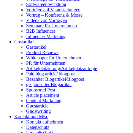
Softwareentwicklung
Vorträge auf Veranstaltungen
Vortrag – Konferenz & Messe
Videos von Vorträgen
Seminare für Unternehmen
B2B Influencer
Influencer Marketing
Gastartikel
Gastartikel
Produkt Reviews
Whitepaper für Unternehmen
PR für Unternehmen
Artikelplatzierung/Artikelplatzanfrage
Paid blog article/ blogpost
Bezahlter Blogartikel/Blogpost
gesponserter Blogartikel
Sponsored Post
Article placement
Content Marketing
Guestarticle
Ghostwriting
Kontakt und Misc
Kontakt aufnehmen
Datenschutz
Umweltschutz