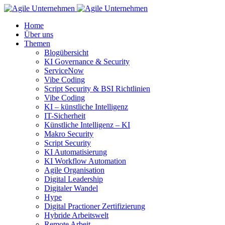
Home
Über uns
Themen
Blogübersicht
KI Governance & Security
ServiceNow
Vibe Coding
Script Security & BSI Richtlinien
Vibe Coding
KI – künstliche Intelligenz
IT-Sicherheit
Künstliche Intelligenz – KI
Makro Security
Script Security
KI Automatisierung
KI Workflow Automation
Agile Organisation
Digital Leadership
Digitaler Wandel
Hype
Digital Practioner Zertifizierung
Hybride Arbeitswelt
Remote Arbeit