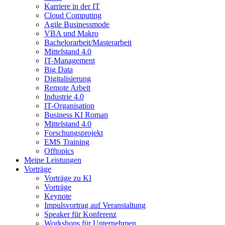
Karriere in der IT
Cloud Computing
Agile Businessmode
VBA und Makro
Bachelorarbeit/Masterarbeit
Mittelstand 4.0
IT-Management
Big Data
Digitalisierung
Remote Arbeit
Industrie 4.0
IT-Organisation
Business KI Roman
Mittelstand 4.0
Forschungsprojekt
EMS Training
Offtopics
Meine Leistungen
Vorträge
Vorträge zu KI
Vorträge
Keynote
Impulsvortrag auf Veranstaltung
Speaker für Konferenz
Workshops für Unternehmen