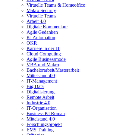
Virtuelle Teams & Homeoffice
Makro Security
Virtuelle Teams
Arbeit 4.0
Digitale Kommentare
Agile Gedanken
KI Automation
OKR
Karriere in der IT
Cloud Computing
Agile Businessmode
VBA und Makro
Bachelorarbeit/Masterarbeit
Mittelstand 4.0
IT-Management
Big Data
Digitalisierung
Remote Arbeit
Industrie 4.0
IT-Organisation
Business KI Roman
Mittelstand 4.0
Forschungsprojekt
EMS Training