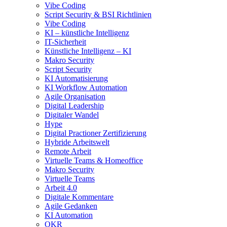
Vibe Coding
Script Security & BSI Richtlinien
Vibe Coding
KI – künstliche Intelligenz
IT-Sicherheit
Künstliche Intelligenz – KI
Makro Security
Script Security
KI Automatisierung
KI Workflow Automation
Agile Organisation
Digital Leadership
Digitaler Wandel
Hype
Digital Practioner Zertifizierung
Hybride Arbeitswelt
Remote Arbeit
Virtuelle Teams & Homeoffice
Makro Security
Virtuelle Teams
Arbeit 4.0
Digitale Kommentare
Agile Gedanken
KI Automation
OKR