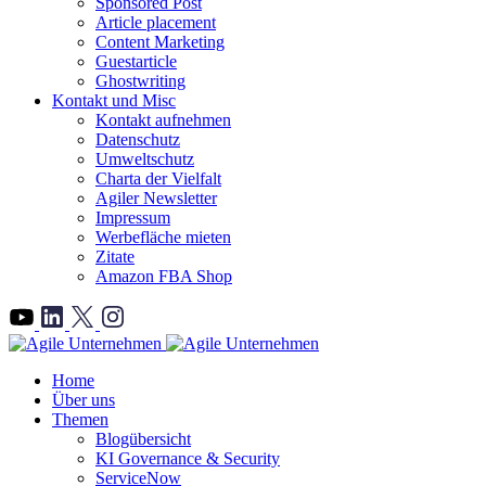
Sponsored Post
Article placement
Content Marketing
Guestarticle
Ghostwriting
Kontakt und Misc
Kontakt aufnehmen
Datenschutz
Umweltschutz
Charta der Vielfalt
Agiler Newsletter
Impressum
Werbefläche mieten
Zitate
Amazon FBA Shop
">
Home
Über uns
Themen
Blogübersicht
KI Governance & Security
ServiceNow