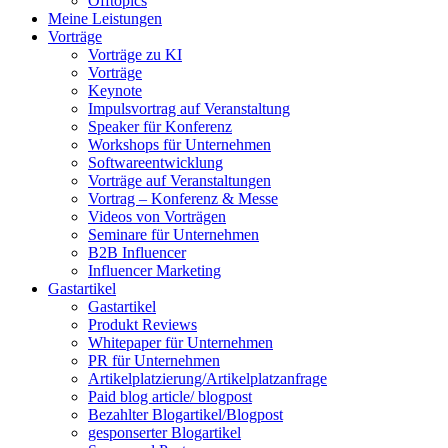
Offtopics
Meine Leistungen
Vorträge
Vorträge zu KI
Vorträge
Keynote
Impulsvortrag auf Veranstaltung
Speaker für Konferenz
Workshops für Unternehmen
Softwareentwicklung
Vorträge auf Veranstaltungen
Vortrag – Konferenz & Messe
Videos von Vorträgen
Seminare für Unternehmen
B2B Influencer
Influencer Marketing
Gastartikel
Gastartikel
Produkt Reviews
Whitepaper für Unternehmen
PR für Unternehmen
Artikelplatzierung/Artikelplatzanfrage
Paid blog article/ blogpost
Bezahlter Blogartikel/Blogpost
gesponserter Blogartikel