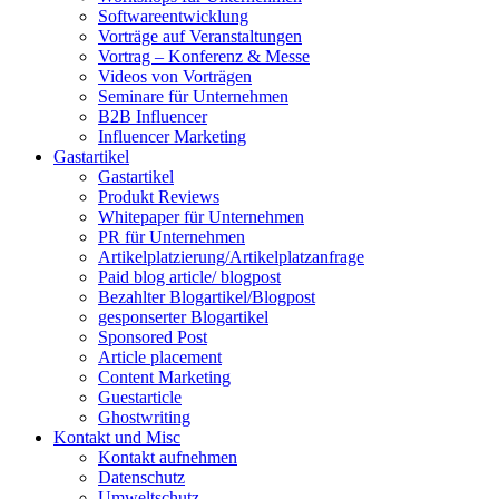
Softwareentwicklung
Vorträge auf Veranstaltungen
Vortrag – Konferenz & Messe
Videos von Vorträgen
Seminare für Unternehmen
B2B Influencer
Influencer Marketing
Gastartikel
Gastartikel
Produkt Reviews
Whitepaper für Unternehmen
PR für Unternehmen
Artikelplatzierung/Artikelplatzanfrage
Paid blog article/ blogpost
Bezahlter Blogartikel/Blogpost
gesponserter Blogartikel
Sponsored Post
Article placement
Content Marketing
Guestarticle
Ghostwriting
Kontakt und Misc
Kontakt aufnehmen
Datenschutz
Umweltschutz